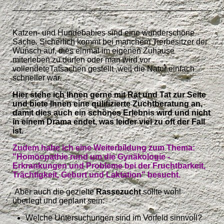
Katzen- und Hundebabies sind eine wunderschöne
Sache. Sicherlich kommt bei manchem Tierbesitzer der
Wunsch auf, dies einmal im eigenen Zuhause
miterleben zu dürfen oder man wird vor
vollendeteTatsachen gestellt ,weil die Natur einfach
schneller war.
Hier stehe ich Ihnen gerne mit Rat und Tat zur Seite
und biete Ihnen eine qulifizierte Zuchtberatung an,
damit dies auch ein schönes Erlebnis wird und nicht
in einem Drama endet, was leider viel zu oft der Fall
ist.
Zudem habe ich eine Weiterbildung zum Thema:
"Homöopathie rund um die Gynäkologie -
Erkrankungen und Probleme bei der Fruchtbarkeit,
Trächtigkeit, Geburt und Laktation" besucht.
Aber auch die gezielte
Rassezucht
sollte wohl
überlegt und geplant sein:
Welche Untersuchungen sind im Vorfeld sinnvoll?