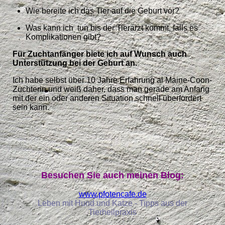
Wie bereite ich das Tier auf die Geburt vor?
Was kann ich tun bis der Tierarzt kommt, falls es
Komplikationen gibt?
Für Zuchtanfänger biete ich auf Wunsch auch
Unterstützung bei der Geburt an.
Ich habe selbst über 10 Jahre Erfahrung al Maine-Coon-
Züchterin und weiß daher, dass man gerade am Anfang
mit der ein oder anderen Situation schnell überfordert
sein kann.
Besuchen Sie auch meinen Blog:
www.pfotencafe.de
Leben mit Hund und Katze - Tipps aus der
Tierheilpraxis