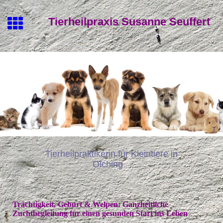
Tierheilpraxis Susanne Seuffert
Tierheilpraktikerin für Kleintiere in
Olching
Trächtigkeit, Geburt & Welpen: Ganzheitliche
Zuchtbegleitung für einen gesunden Start ins Leben